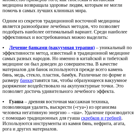
медицина возвращала здоровье людям, которым не могли
помочь в самых лучших клиниках мира.
Одним из секретов традиционной восточной медицины
является разнообразие лечебных методов, что позволяет
подобрать наиболее оптимальный вариант. Среди наиболее
эффективных и востребованных можно выделить:
•
Лечение банками (вакуумная терапия)
– уникальный по
эффективности метод, известный в традиционной медицине
самых разных народов. Но именно в китайской и тибетской
медицине он был доведен до совершенства. В качестве
материалов для банок используются прежде всего камень
бянь, медь, стекло, пластик, бамбук. Различные по форме и
размеру
банки
ставятся так, чтобы образующееся вакуумное
разряжение воздействовало на акупунктурные точки. Это
позволяет достичь удивительного лечебного эффекта.
• Гуаша
– древняя восточная массажная техника,
позволяющая удалить, выскрести («гуа») из организма
человека негативную энергию – «ша». Удаление производится
с помощью традиционных для гуаша
скребков и гребней
.
Используются инструменты из камня бянь, нефрита, агата,
рога и других материалов.