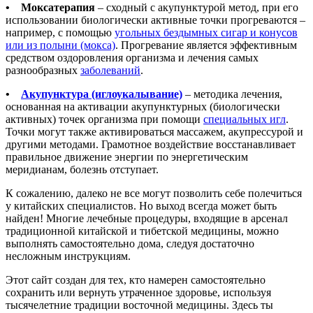
• Моксатерапия
– сходный с акупунктурой метод, при его
использовании биологически активные точки прогреваются –
например, с помощью
угольных бездымных сигар и конусов
или из полыни (мокса)
. Прогревание является эффективным
средством оздоровления организма и лечения самых
разнообразных
заболеваний
.
•
Акупунктура (иглоукалывание)
– методика лечения,
основанная на активации акупунктурных (биологически
активных) точек организма при помощи
специальных игл
.
Точки могут также активироваться массажем, акупрессурой и
другими методами. Грамотное воздействие восстанавливает
правильное движение энергии по энергетическим
меридианам, болезнь отступает.
К сожалению, далеко не все могут позволить себе полечиться
у китайских специалистов. Но выход всегда может быть
найден! Многие лечебные процедуры, входящие в арсенал
традиционной китайской и тибетской медицины, можно
выполнять самостоятельно дома, следуя достаточно
несложным инструкциям.
Этот сайт создан для тех, кто намерен самостоятельно
сохранить или вернуть утраченное здоровье, используя
тысячелетние традиции восточной медицины. Здесь ты