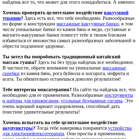
найдешь все то, что может для этого понадобиться. А именно:
Хочешь проверить целительное воздействие
вакуумной
терапии
?
Здесь есть все, что тебе необходимо. Разнообразные
по форме и конструкции
массажные вакуумные банки
, в том
числе уникальные банки из камня бянь и меди, суставные и
магнито-вакуумные банки помогут тебе и твоим близким
избавиться от множества самых разнообразных заболеваний и
обрести подлинное здоровье.
Ты хотел бы попробовать традиционный китайский
массаж гуаша?
Здесь ты без труда найдешь все необходимое.
В частности, обрати внимание на уникальные
массажные
скребки
из камня бянь, рога буйвола и носорога, нефрита и
агата. Ты обязательно останешься доволен результатом!
Тебе интересна моксатерапия?
На сайте ты найдешь все, что
необходимо для ее применения. Разнообразные
инструменты
и наборы для прижигания, угольные бездымные сигары
. Это
очень хороший вариант оздоровления, способный дать
поистине удивительные результаты!
Хочешь испытать на себе целительное воздействие
акупунктуры
?
Тогда тебе наверняка понравятся
устройства
для электрорефлексотерапии
. Они просты в применении,