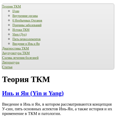
Теория ТКМ
Цзин
Внутренние органы
6 Необычных Органов
Причины заболеваний
Истоки ТКМ
Shen (Дух)
Пять первоэлементов
Введение в Инь и Ян
Диагностика ТКМ
Акупунктура ТКМ
Схемы лечения болезней
Литература
Статьи
Теория ТКМ
Инь и Ян (
Yin
и
Yang
)
Введение в Инь и Ян, в котором рассматриваются концепция
У-син, пять основных аспектов Инь-Ян, а также история и их
применение в ТКМ и патологии.