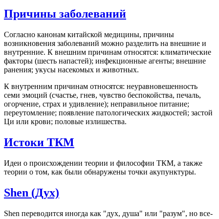
Причины заболеваний
Согласно канонам китайской медицины, причины
возникновения заболеваний можно разделить на внешние и
внутренние. К внешним причинам относятся: климатические
факторы (шесть напастей); инфекционные агенты; внешние
ранения; укусы насекомых и животных.
К внутренним причинам относятся: неуравновешенность
семи эмоций (счастье, гнев, чувство беспокойства, печаль,
огорчение, страх и удивление); неправильное питание;
переутомление; появление патологических жидкостей; застой
Ци или крови; половые излишества.
Истоки
TКM
Идеи о происхождении теории и философии ТКМ, а также
теории о том, как были обнаружены точки акупунктуры.
Shen
(Дух)
Shen переводится иногда как "дух, душа" или "разум", но все-