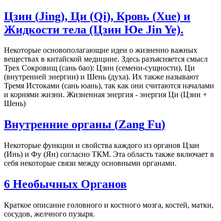
Цзин (
Jing
), Ци (
Qi
), Кровь (
Xue
) и
Жидкости тела (Цзин Юе Jin Ye).
Некоторые основополагающие идеи о жизненно важных
веществах в китайской медицине. Здесь разъясняется смысл
Трех Сокровищ (сань бао): Цзин (семени-сущности), Ци
(внутренней энергии) и Шень (духа). Их также называют
Тремя Истоками (сань юань), так как они считаются началами
и корнями жизни. Жизненная энергия - энергия Ци (Цзин +
Шень)
Внутренние органы (
Zang
Fu
)
Некоторые функции и свойства каждого из органов Цзан
(Инь) и Фу (Ян) согласно ТКМ. Эта область также включает в
себя некоторые связи между основными органами.
6 Необычных Органов
Краткое описание головного и костного мозга, костей, матки,
сосудов, желчного пузыря.