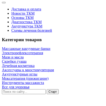
Доставка и оплата
Новости ТКМ
Основы ТКМ
Диагностика ТКМ
Акупунктура ТКМ
Схемы лечения болезней
Категории товаров
Массажные вакуумные банки
Электрорефлексотерапия
Мази и масла
Скребки гуаша
Лечебная косметика
Аксессуары к миостимуляторам
Акупунктурные иглы
Моксатерапия (прижигание)
Инструменты массажиста
Все для здоровья