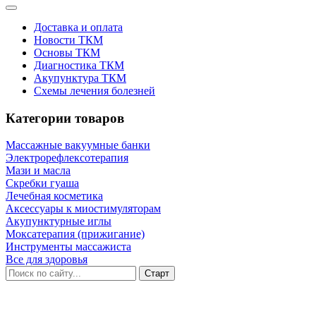
Доставка и оплата
Новости ТКМ
Основы ТКМ
Диагностика ТКМ
Акупунктура ТКМ
Схемы лечения болезней
Категории товаров
Массажные вакуумные банки
Электрорефлексотерапия
Мази и масла
Скребки гуаша
Лечебная косметика
Аксессуары к миостимуляторам
Акупунктурные иглы
Моксатерапия (прижигание)
Инструменты массажиста
Все для здоровья