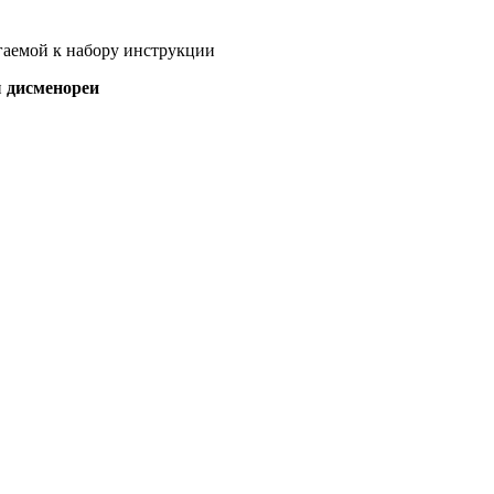
гаемой к набору инструкции
и
дисменореи