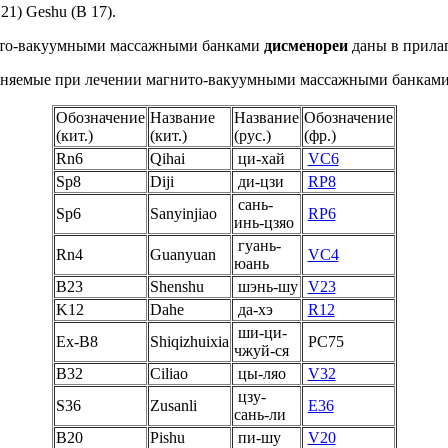
 21) Geshu (B 17).
нито-вакуумными массажными банками
дисменореи
даны в прила
еняемые при лечении магнито-вакуумными массажными банкам
Обозначение
Название
Название
Обозначение
(кит.)
(кит.)
(рус.)
(фр.)
Rn6
Qihai
ци-хай
VC6
Sp8
Diji
ди-цзи
RP8
сань-
Sp6
Sanyinjiao
RP6
инь-цзяо
гуань-
Rn4
Guanyuan
VC4
юань
B23
Shenshu
шэнь-шу
V23
K12
Dahe
да-хэ
R12
ши-ци-
Ex-B8
Shiqizhuixia
PC75
чжуй-ся
B32
Ciliao
цы-ляо
V32
цзу-
S36
Zusanli
E36
сань-ли
B20
Pishu
пи-шу
V20