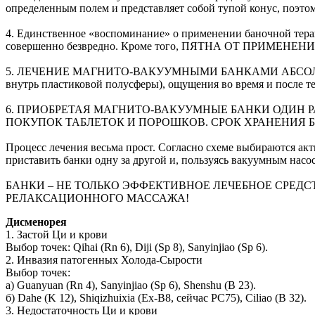
определенным полем и представляет собой тупой конус, поэтом
4. Единственное «воспоминание» о применении баночной терап
совершенно безвредно. Кроме того, ПЯТНА ОТ ПРИ
5. ЛЕЧЕНИЕ МАГНИТО-ВАКУУМНЫМИ БАНКАМИ АБСОЛЮТНО БЕ
внутрь пластиковой полусферы), ощущения во время и после т
6. ПРИОБРЕТАЯ МАГНИТО-ВАКУУМНЫЕ БАНКИ ОДИН РА
ПОКУПОК ТАБЛЕТОК И ПОРОШКОВ. СРОК ХРАНЕНИЯ БАНОК Н
Процесс лечения весьма прост. Согласно схеме выбираются ак
приставить банки одну за другой и, пользуясь вакуумным насосо
БАНКИ – НЕ ТОЛЬКО ЭФФЕКТИВНОЕ ЛЕЧЕБНОЕ СРЕД
РЕЛАКСАЦИОННОГО МАССАЖА!
Дисменорея
1. Застой Ци и крови
Выбор точек: Qihai (Rn 6), Diji (Sp 8), Sanyinjiao (Sp 6).
2. Инвазия патогенных Холода-Сырости
Выбор точек:
а) Guanyuan (Rn 4), Sanyinjiao (Sp 6), Shenshu (B 23).
б) Dahe (K 12), Shiqizhuixia (Ex-B8, cейчас PC75), Ciliao (B 32).
3. Недостаточность Ци и крови