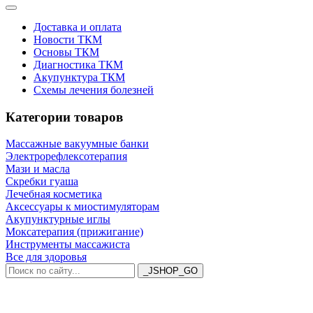
Доставка и оплата
Новости ТКМ
Основы ТКМ
Диагностика ТКМ
Акупунктура ТКМ
Схемы лечения болезней
Категории товаров
Массажные вакуумные банки
Электрорефлексотерапия
Мази и масла
Скребки гуаша
Лечебная косметика
Аксессуары к миостимуляторам
Акупунктурные иглы
Моксатерапия (прижигание)
Инструменты массажиста
Все для здоровья