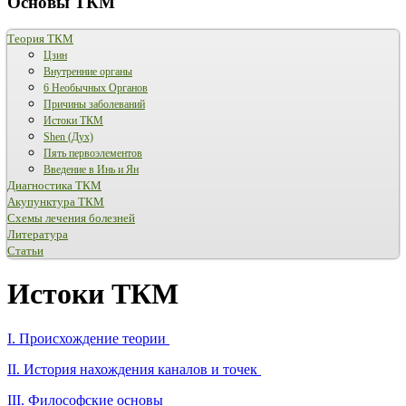
Основы ТКМ
Теория ТКМ
Цзин
Внутренние органы
6 Необычных Органов
Причины заболеваний
Истоки ТКМ
Shen (Дух)
Пять первоэлементов
Введение в Инь и Ян
Диагностика ТКМ
Акупунктура ТКМ
Схемы лечения болезней
Литература
Статьи
Истоки ТКМ
I. Происхождение теории
II. История нахождения каналов и точек
III. Философские основы