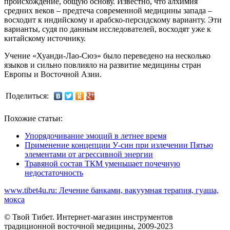
происхождение, общую основу. Известно, что алхимия
средних веков – предтеча современной медицины запада –
восходит к индийскому и арабско-персидскому варианту. Эти
варианты, судя по данным исследователей, восходят уже к
китайскому источнику.
Учение «Хуанди-Лао-Сюэ» было переведено на несколько
языков и сильно повлияло на развитие медицины стран
Европы и Восточной Азии.
Поделиться:
Похожие статьи:
Упорядочивание эмоций в летнее время
Применение концепции У-син при излечении Пятью
элементами от агрессивной энергии
Травяной состав ТКМ уменьшает почечную
недостаточность
www.tibet4u.ru: Лечение банками, вакуумная терапия, гуаша,
мокса
© Твой Тибет. Интернет-магазин инструментов
традиционной восточной медицины, 2009-2023