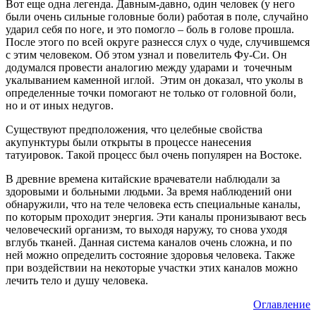
Вот еще одна легенда. Давным-давно, один человек (у него
были очень сильные головные боли) работая в поле, случайно
ударил себя по ноге, и это помогло – боль в голове прошла.
После этого по всей округе разнесся слух о чуде, случившемся
с этим человеком. Об этом узнал и повелитель Фу-Си. Он
додумался провести аналогию между ударами и точечным
укалыванием каменной иглой. Этим он доказал, что уколы в
определенные точки помогают не только от головной боли,
но и от иных недугов.
Существуют предположения, что целебные свойства
акупунктуры были открыты в процессе нанесения
татуировок. Такой процесс был очень популярен на Востоке.
В древние времена китайские врачеватели наблюдали за
здоровыми и больными людьми. За время наблюдений они
обнаружили, что на теле человека есть специальные каналы,
по которым проходит энергия. Эти каналы пронизывают весь
человеческий организм, то выходя наружу, то снова уходя
вглубь тканей. Данная система каналов очень сложна, и по
ней можно определить состояние здоровья человека. Также
при воздействии на некоторые участки этих каналов можно
лечить тело и душу человека.
Оглавление