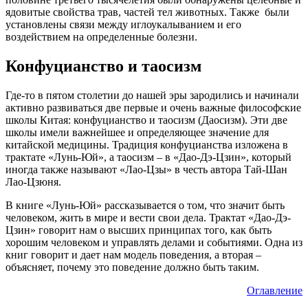
ядовитые свойства трав, частей тел животных. Также были
установлены связи между иглоукалыванием и его
воздействием на определенные болезни.
Конфуцианство и таосизм
Где-то в пятом столетии до нашей эры зародились и начинали
активно развиваться две первые и очень важные философские
школы Китая: конфуцианство и таосизм (Даосизм). Эти две
школы имели важнейшее и определяющее значение для
китайской медицины. Традиция конфуцианства изложена в
трактате «Лунь-Юй», а таосизм – в «Дао-Дэ-Цзин», который
иногда также называют «Лао-Цзы» в честь автора Тай-Шан
Лао-Цзюня.
В книге «Лунь-Юй» рассказывается о том, что значит быть
человеком, жить в мире и вести свои дела. Трактат «Дао-Дэ-
Цзин» говорит нам о высших принципах того, как быть
хорошим человеком и управлять делами и событиями. Одна из
книг говорит и дает нам модель поведения, а вторая –
объясняет, почему это поведение должно быть таким.
Оглавление