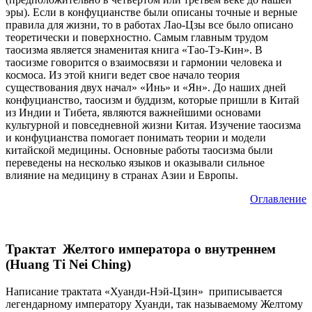
эры). Если в конфуцианстве были описаны точные и верные
правила для жизни, то в работах Лао-Цзы все было описано
теоретически и поверхностно. Самым главным трудом
таосизма является знаменитая книга «Тао-Тэ-Кин». В
таосизме говорится о взаимосвязи и гармонии человека и
космоса. Из этой книги ведет свое начало теория
существования двух начал» «Инь» и «Ян». До наших дней
конфуцианство, таосизм и буддизм, которые пришли в Китай
из Индии и Тибета, являются важнейшими основами
культурной и повседневной жизни Китая. Изучение таосизма
и конфуцианства помогает понимать теории и модели
китайской медицины. Основные работы таосизма были
переведены на несколько языков и оказывали сильное
влияние на медицину в странах Азии и Европы.
Оглавление
Трактат Желтого императора о внутреннем
(Huang Ti Nei Ching)
Написание трактата «Хуанди-Нэй-Цзин» приписывается
легендарному императору Хуанди, так называемому Желтому