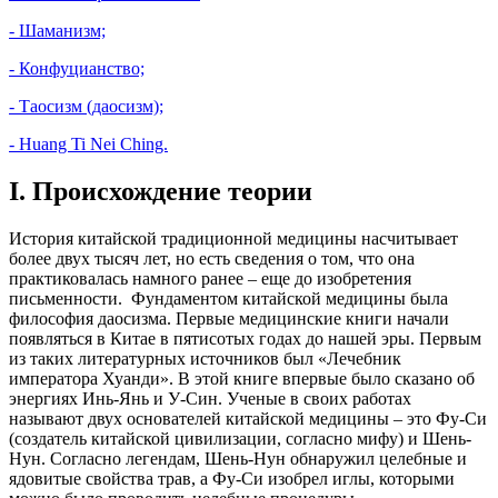
- Шаманизм;
- Конфуцианство;
- Таосизм (даосизм);
-
Huang Ti Nei Ching.
I.
Происхождение теории
История китайской традиционной медицины насчитывает
более двух тысяч лет, но есть сведения о том, что она
практиковалась намного ранее – еще до изобретения
письменности. Фундаментом китайской медицины была
философия даосизма. Первые медицинские книги начали
появляться в Китае в пятисотых годах до нашей эры. Первым
из таких литературных источников был «Лечебник
императора Хуанди». В этой книге впервые было сказано об
энергиях Инь-Янь и У-Син. Ученые в своих работах
называют двух основателей китайской медицины – это Фу-Си
(создатель китайской цивилизации, согласно мифу) и Шень-
Нун. Согласно легендам, Шень-Нун обнаружил целебные и
ядовитые свойства трав, а Фу-Си изобрел иглы, которыми