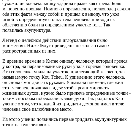
сухожилие военачальнику ударила вражеская стрела. Боль
мгновенно прошла. Немного поразмыслив, полководец связал
оба этих факта между собой и пришел к выводу, что укол
иглой в определенную точку тела человека приводит к
облегчению боли на определенном участке тела. Так
появилась акупунктура.
Легенд о целебном действии иглоукалывания было
множество. Ниже будут приведены несколько самых
распространенных из них.
В древние времена в Китае одному человеку, который грелся
у костра, на парализованные руки упала горячая головешка.
Эта головешка упала на участок, прилегающий к локтю, так
называемую точку Кou Тcheu. К удивлению этого человека,
он снова смог двигать руками. У шамана племени, где жил
этот человек, появилась идея: чтобы реанимировать
жизненных духов, нужно было прижечь определенные точки -
таким способом побеждались злые духи. Так родилось Као –
учение о том, что каждый из тридцати демонов имел в теле
человека свое излюбленное место.
Из этого учения появились первые тридцать акупунктурных
точек на теле человека.