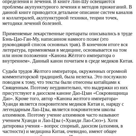
определения и лечения. В книге Лин-Шу освещаются
проблемы акупунктурного лечения и методов прижиганий. В
данной книге приводится детальное описание систем каналов
и коллатералей, акупунктурной техники, теории точек,
методики лечений болезней.
Применяемые лекарственные препараты описывались в труде
Бэнь-Цао-Ган-Му, написанном намного позже (это
руководящий список основных трав). В конечном итоге вся
литература, применяемая в медицине, основывается на том
или ином положении «Канона Жёлтого императора о
внутреннем». Данный канон почитаем в среде медиков Китая.
Судьба трудов Желтого императора, окруженных огромной
комментаторской традицией, была нелегка. Это послужило
поводом к тому, что тексты были отнесены китайцами к
Священным. Поэтому неудивительно, что выдержки из них
присутствуют в даосском каноне Дао-Цзан «Сокровищница
Дао». Кроме того, автор «Канона желтого императора»
Хуанди является покровителем медиков Китая и, наряду с
легендарным Лао-Цзы, является покровителем школы
алхимиков. Поэтому учение алхимиков часто называют
учением Хуанди и Лао-Цзы («Хуанди Лао-Сюэ»). Хотя
датировка учения – вопрос спорный, даосизм (алхимия, в
частности) и медицина Китая, очевидно, имеют общее