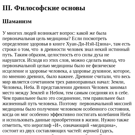
III
. Философские основы
Шаманизм
У многих людей возникает вопрос: какой же была
первоначальная цель медицины? Если посмотреть
определение здоровья в книге Хуан-Ди-Нэй-Цзина», там есть
строки о том, что в древности человек знал некий истинный
путь. Таким образом, целостность его силы духа не
нарушится. Исходя из этих слов, можно сделать вывод, что
первоначальной целью медицины было не физическое
исцеление и здоровье человека, а здоровье духовное, которое,
по мнению древних, было важнее. Древние считали, что весь
мир является сочетанием трех равноправных начал: Земли,
Человека, Неба. В представлении древних Человек занимал
место между Землей и Небом, тем самым соединяя их в себе.
Чем правильнее было это соединение, тем правильнее был
жизненный путь человека. Поэтому первоначальной миссией
медицины было получение человеком особенного состояния,
когда он мог особенно эффективно постигать колебания Неба
и использовать данные приобретения в жизни. Нужно также
отметить, что иероглиф «И», означающий «медицина»,
состоит из двух составляющих частей:
верхней
(здесь,