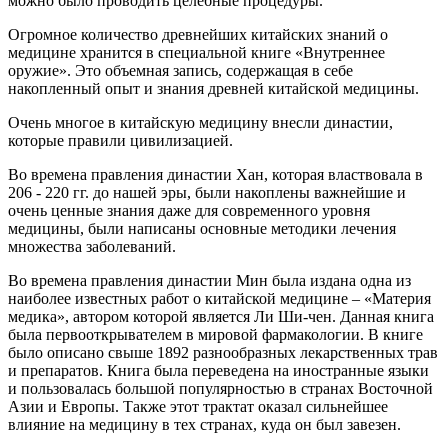
можно было проводить целебные процедуры.
Огромное количество древнейших китайских знаний о
медицине хранится в специальной книге «Внутреннее
оружие». Это объемная запись, содержащая в себе
накопленный опыт и знания древней китайской медицины.
Очень многое в китайскую медицину внесли династии,
которые правили цивилизацией.
Во времена правления династии Хан, которая властвовала в
206 - 220 гг. до нашей эры, были накоплены важнейшие и
очень ценные знания даже для современного уровня
медицины, были написаны основные методики лечения
множества заболеваний.
Во времена правления династии Мин была издана одна из
наиболее известных работ о китайской медицине – «Материя
медика», автором которой является Ли Ши-чен. Данная книга
была первооткрывателем в мировой фармакологии. В книге
было описано свыше 1892 разнообразных лекарственных трав
и препаратов. Книга была переведена на иностранные языки
и пользовалась большой популярностью в странах Восточной
Азии и Европы. Также этот трактат оказал сильнейшее
влияние на медицину в тех странах, куда он был завезен.