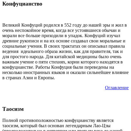
Конфуцианство
Великий Конфуций родился в 552 году до нашей эры и жил в
очень неспокойное время, когда все устоявшиеся обычаи и
морали все больше приходили в упадок. Конфуций изучал
древние рукописи и на их основе создавал свои моральные и
социальные учения. В своих трактатах он описывал правила
ведения идеального образа жизни, как для правителя, так и
для простого народа. Для китайской медицины было очень
важным учение о пяти стихиях, корни которого находятся в
конфуцианстве. Работы Конфуция были переведены на
несколько иностранных языков и оказали сильнейшее влияние
в странах Азии и Европы.
Оглавление
Таосизм
Полной противоположностью конфуцианству является
таосизм, который был основан легендарным Лао-Цзы
(предположительно в четвертом или третьем веке до нашей