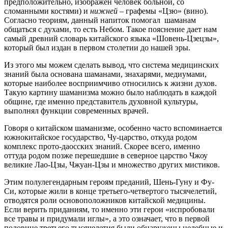
предположительно, изображен человек больной, со
сломанными костями) и
нижней
– графемы «Цзю» (вино).
Согласно теориям, данный напиток помогал шаманам
общаться с духами, то есть Небом. Такое пояснение дает нам
самый древний словарь китайского языка «Шовень-Цзецзы»,
который был издан в первом столетии до нашей эры.
Из этого мы можем сделать вывод, что система медицинских
знаний была основана шаманами, знахарями, медиумами,
которые наиболее восприимчиво относились к жизни духов.
Такую картину шаманизма можно было наблюдать в каждой
общине, где именно представитель духовной культуры,
выполнял функции современных врачей.
Говоря о китайском шаманизме, особенно часто вспоминается
южнокитайское государство, Чу-царство, откуда родом
комплекс прото-даосских знаний. Скорее всего, именно
оттуда родом позже перешедшие в северное царство Чжоу
великие Лао-Цзы, Чжуан-Цзы и множество других мистиков.
Этим полулегендарным героям преданий, Шень-Гуну и Фу-
Си, которые жили в конце третьего-четвертого тысячелетий,
отводятся роли основоположников китайской медицины.
Если верить приданиям, то именно эти герои «испробовали
все травы и придумали иглы», а это означает, что в первой
половине третьего тысячелетия были обнаружены целебные и