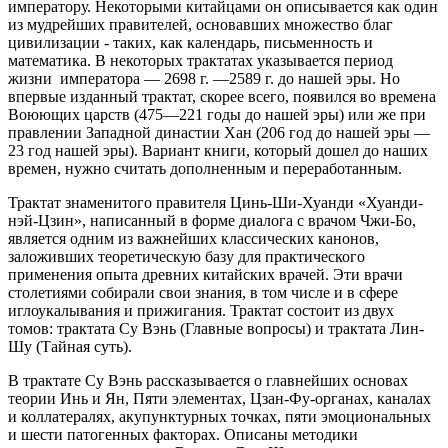
императору. Некоторыми китайцами он описывается как один
из мудрейших правителей, основавших множество благ
цивилизации - таких, как календарь, письменность и
математика. В некоторых трактатах указывается период
жизни императора — 2698 г. —2589 г. до нашей эры. Но
впервые изданный трактат, скорее всего, появился во времена
Воюющих царств (475—221 годы до нашей эры) или же при
правлении Западной династии Хан (206 год до нашей эры —
23 год нашей эры). Вариант книги, который дошел до наших
времен, нужно считать дополненным и переработанным.
Трактат знаменитого правителя Цинь-Ши-Хуанди «Хуанди-
нэй-Цзин», написанный в форме диалога с врачом Чжи-Бо,
является одним из важнейших классических канонов,
заложивших теоретическую базу для практического
применения опыта древних китайских врачей. Эти врачи
столетиями собирали свои знания, в том числе и в сфере
иглоукалывания и прижигания. Трактат состоит из двух
томов: трактата Су Вэнь (Главные вопросы) и трактата Лин-
Шу (Тайная суть).
В трактате Су Вэнь рассказывается о главнейших основах
теории Инь и Ян, Пяти элементах, Цзан-Фу-органах, каналах
и коллатералях, акупунктурных точках, пяти эмоциональных
и шести патогенных факторах. Описаны методики