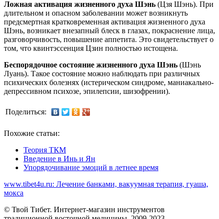
Ложная активация жизненного духа Шэнь
(Цзя Шэнь). При
длительном и опасном заб
олевании может возникнуть
предсмертная кратковременная активация жизненного духа
Шэнь, возникает внезапный блеск в глазах, покраснение лица,
разговорчивость, повышение аппетита. Это свидетельствует о
том, что квинтэссенция Цзин полностью истощена.
Беспорядочное состояние жизненного духа Шэнь
(Шэнь
Луань). Такое состояние можно наблюдать при различных
психических болезнях (истерическом синдроме, маниакально-
депрессивном психозе, эпилепсии, шизофрении).
Поделиться:
Похожие статьи:
Теория ТКМ
Введение в Инь и Ян
Упорядочивание эмоций в летнее время
www.tibet4u.ru: Лечение банками, вакуумная терапия, гуаша,
мокса
© Твой Тибет. Интернет-магазин инструментов
традиционной восточной медицины, 2009-2023