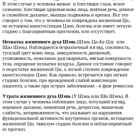
В этом случае у человека живые и блестящие глаза, ясное
сознание, блестящая здоровая кожа лица, внятная речь, ровное
и спокойное дыхание, мышцы подвижны и крепки. Все это
говорит о том, что у человека не повреждена жизненная Ци,
не истощена квинтэссенция Цзин, болезнь или имеет легкую
стадию с благоприятным прогнозом, или отсутствует.
Нехватка жизненного духа Шэнь
(Шэнь Ци-Бу-Цзу или
Шао Шэнь). Наблюдаются безразличный взгляд, сонливость,
тусклый цвет кожи лица, замедленность движений,
утомляемость, нежелание разговаривать, мягкая поверхность
тела, ощущение нехватки воздуха. Данное состояние говорит
о недостатке жизненной Ци, о легкой степени повреждения
квинтэссенции Цзин.
Как правило, встречается при легких
стадиях болезни, при врожденной слабой комплекции
пациента, а также при острых заболеваниях - в фазе ремиссии.
Утрата жизненного духа Шэнь
(У Шэнь или Ши Шэнь). В
этом случае у человека поблекшее лицо, потухший взгляд,
неровное дыхание, невнятная речь, депрессия, мышечная
слабость, заторможенность, что указывает на нарушения
функциональной активности внутренних органов, истощение
жизненной Ци, тяжелую стадию болезни и неблагоприятный
ее прогноз.