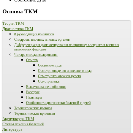
Основы ТКМ
Теория ТКМ
Диагностика ТКМ
8 руководящих принципов
Синдромы плотных и полых органов
Дифференциация диагностирования по признаку восприятия внешних
патогенных факторов
Четыре метода исследования
Осмотр
Состояние духа
Осмотр поведения и внешнего вида
Осмотр пяти органов чувств
Осмотр языка
Выслушивание и обоняние
Расспрос
Пальпация
Особенности диагностики болезней у детей
Терапевтические правила
Терапевтические принципы
Акупунктура ТКМ
Схемы лечения болезней
Литература