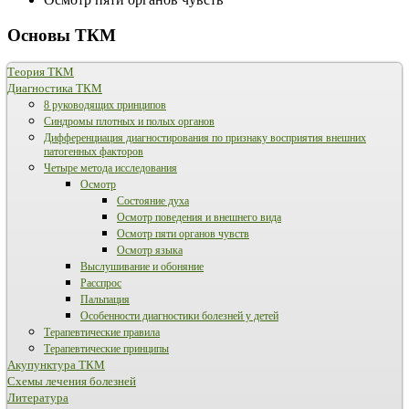
Основы ТКМ
Теория ТКМ
Диагностика ТКМ
8 руководящих принципов
Синдромы плотных и полых органов
Дифференциация диагностирования по признаку восприятия внешних
патогенных факторов
Четыре метода исследования
Осмотр
Состояние духа
Осмотр поведения и внешнего вида
Осмотр пяти органов чувств
Осмотр языка
Выслушивание и обоняние
Расспрос
Пальпация
Особенности диагностики болезней у детей
Терапевтические правила
Терапевтические принципы
Акупунктура ТКМ
Схемы лечения болезней
Литература