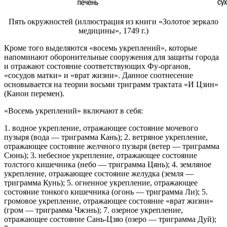
Пять окружностей (иллюстрация из книги «Золотое зеркало
медицины», 1749 г.)
Кроме того выделяются «восемь укреплений», которые
напоминают оборонительные сооружения для защиты города
и отражают состояние соответствующих Фу-органов,
«сосудов матки» и «врат жизни». Данное соотнесение
основывается на теории восьми триграмм трактата «И Цзин»
(Канон перемен).
«Восемь укреплений» включают в себя:
1. водное укрепление, отражающее состояние мочевого
пузыря (вода — триграмма Кань); 2. ветряное укрепление,
отражающее состояние желчного пузыря (ветер — триграмма
Сюнь); 3. небесное укрепление, отражающее состояние
толстого кишечника (небо — триграмма Цянь); 4. земляное
укрепление, отражающее состояние желудка (земля —
триграмма Кунь); 5. огненное укрепление, отражающее
состояние тонкого кишечника (огонь — триграмма Ли); 5.
громовое укрепление, отражающее состояние «врат жизни»
(гром — триграмма Чжэнь); 7. озерное укрепление,
отражающее состояние Сань-Цзяо (озеро — триграмма Дуй);