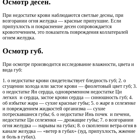
Осмотр десен.
При недостатке крови наблюдаются светлые десны, при
возгорании огня желудка — красные припухшие. Если
припухлость и покраснение десен сопровождается
кровотечением, это показатель повреждения коллатералей
огнем желудка.
Осмотр губ.
При осмотре производится исследование влажности, цвета и
вида губ:
1. о недостатке крови свидетельствует бледность губ; 2. о
сгущении холода или застое крови — фиолетовый цвет губ; 3.
о недостатке Ян сердца, одновременном недостатке Ци
легких и сердца, застое крови сердца — синюшность губ; 4.
об избытке жара — сухие красные губы; 5. о жаре в селезенке
и повреждением жидкостей организма — сухие
потрескавшиеся губы; 6. о недостатке Инь почек и печени,
недостатке Ци селезенки — дрожащие губы; 7. о возгорании
огня желудка — нарывы на губах; 8. о скоплении ветра-огня в
канале желудка — «ветер в губах» (зуд, припухлость, жжение
и боль в губах).