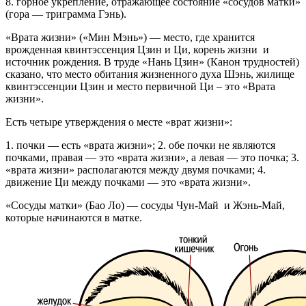
8. горное укрепление, отражающее состояние «сосудов матки»
(гора — триграмма Гэнь).
«Врата жизни» («Мин Мэнь») — место, где хранится
врожденная квинтэссенция Цзин и Ци, корень жизни и
источник рождения. В труде «Нань Цзин» (Канон трудностей)
сказано, что место обитания жизненного духа Шэнь, жилище
квинтэссенции Цзин и место первичной Ци – это «Врата
жизни».
Есть четыре утверждения о месте «врат жизни»:
1. почки — есть «врата жизни»; 2. обе почки не являются
почками, правая — это «врата жизни», а левая — это почка; 3.
«врата жизни» располагаются между двумя почками; 4.
движение Ци между почками — это «врата жизни».
«Сосуды матки» (Бао Ло) — сосуды Чун-Май и Жэнь-Май,
которые начинаются в матке.