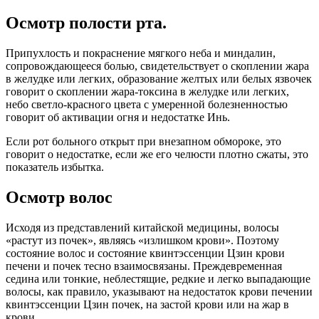
Осмотр полости рта.
Припухлость и покраснение мягкого неба и миндалин,
сопровождающееся болью, свидетельствует о скоплении жара
в желудке или легких, образование желтых или белых язвочек
говорит о скоплении жара-токсина в желудке или легких,
небо светло-красного цвета с умеренной болезненностью
говорит об активации огня и недостатке Инь.
Если рот больного открыт при внезапном обмороке, это
говорит о недостатке, если же его челюсти плотно сжаты, это
показатель избытка.
Осмотр волос
Исходя из представлений китайской медицины, волосы
«растут из почек», являясь «излишком крови». Поэтому
состояние волос и состояние квинтэссенции Цзин крови
печени и почек тесно взаимосвязаны. Преждевременная
седина или тонкие, неблестящие, редкие и легко выпадающие
волосы, как правило, указывают на недостаток крови печении
квинтэссенции Цзин почек, на застой крови или на жар в
крови.