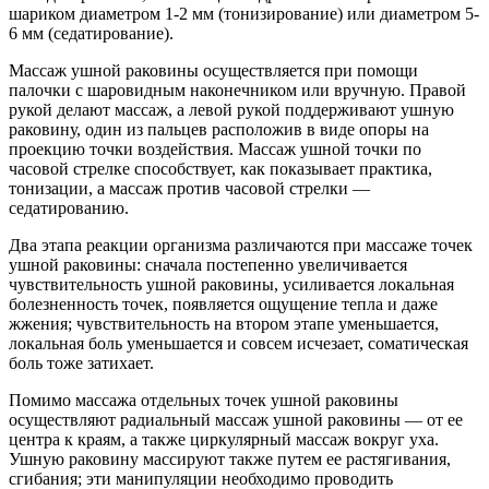
шариком диаметром 1-2 мм (тонизирование) или диаметром 5-
6 мм (седатирование).
Массаж ушной раковины осуществляется при помощи
палочки с шаровидным наконечником или вручную. Правой
рукой делают массаж, а левой рукой поддерживают ушную
раковину, один из пальцев расположив в виде опоры на
проекцию точки воздействия. Массаж ушной точки по
часовой стрелке способствует, как показывает практика,
тонизации, а массаж против часовой стрелки —
седатированию.
Два этапа реакции организма различаются при массаже точек
ушной раковины: сначала постепенно увеличивается
чувствительность ушной раковины, усиливается локальная
болезненность точек, появляется ощущение тепла и даже
жжения; чувствительность на втором этапе уменьшается,
локальная боль уменьшается и совсем исчезает, соматическая
боль тоже затихает.
Помимо массажа отдельных точек ушной раковины
осуществляют радиальный массаж ушной раковины — от ее
центра к краям, а также циркулярный массаж вокруг уха.
Ушную раковину массируют также путем ее растягивания,
сгибания; эти манипуляции необходимо проводить