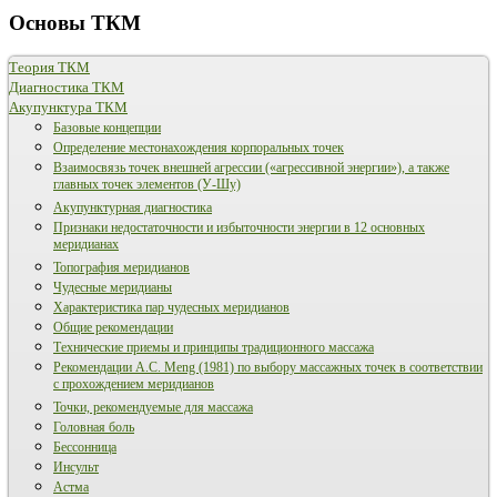
Основы ТКМ
Теория ТКМ
Диагностика ТКМ
Акупунктура ТКМ
Базовые концепции
Определение местонахождения корпоральных точек
Взаимосвязь точек внешней агрессии («агрессивной энергии»), а также
главных точек элементов (У-Шу)
Акупунктурная диагностика
Признаки недостаточности и избыточности энергии в 12 основных
меридианах
Топография меридианов
Чудесные меридианы
Характеристика пар чудесных меридианов
Общие рекомендации
Технические приемы и принципы традиционного массажа
Рекомендации А.С. Meng (1981) по выбору массажных точек в соответствии
с прохождением меридианов
Точки, рекомендуемые для массажа
Головная боль
Бессонница
Инсульт
Астма