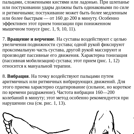
пальцами, сложенными кистями или ладонью. При шлепанье
или постукивании удары должны быть одинаковыми по силе
и ритмичными; постукивание может быть более медленным
или более быстрым — от 160 до 200 в минуту. Особенно
эффективен этот прием тонизации при пониженном
мышечном тонусе (рис. 1, 9, 10, 11).
7.
Вращение и верчение
. На суставы воздействуют с целью
увеличения подвижности сустава; одной рукой фиксируют
проксимальную часть сустава, другой рукой массируют и
производят пассивные его движения. Характерна тонизация
(пассивная мобилизация) сустава; этот прием (рис. 1, 12)
относится к мануальной терапии.
8.
Вибрация
. На точку воздействуют пальцами путем
аритмичных или ритмичных вибрирующих движений. Для
этого приема характерно седатирование (сильное, но короткое
по времени раздражение). Частота вибрации 160—200
колебаний в минуту; этот метод особенно рекомендуется при
нарушении сна (см. рис. 1, 13).