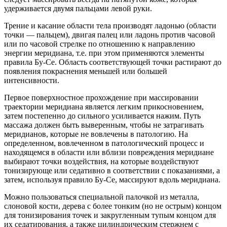
удерживается двумя пальцами левой руки.
Трение и касание области тела производят ладонью (области
точки — пальцем), двигая палец или ладонь против часовой
или по часовой стрелке по отношению к направлению
энергии меридиана, т.е. при этом применяются элементы
правила Бу-Се. Область соответствующей точки растирают до
появления покраснения меньшей или большей
интенсивности.
Первое поверхностное прохождение при массировании
траектории меридиана является легким прикосновением,
затем постепенно до сильного усиливается нажим. Путь
массажа должен быть выверенным, чтобы не затрагивать
меридианов, которые не вовлечены в патологию. На
определенном, вовлеченном в патологический процесс и
находящемся в области или вблизи повреждения меридиане
выбирают точки воздействия, на которые воздействуют
тонизирующе или седативно в соответствии с показаниями, а
затем, используя правило Бу-Се, массируют вдоль меридиана.
Можно пользоваться специальной палочкой из металла,
слоновой кости, дерева с более тонким (но не острым) концом
для тонизирования точек и закругленным тупым концом для
их седатирования, а также цилиндрическим стержнем с