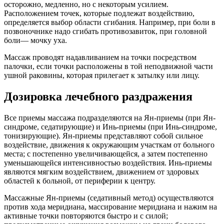
осторожно, медленно, но с некоторым усилием.
Расположением точек, которые подлежат воздействию,
определяется выбор области сгибания. Например, при боли в
позвоночнике надо сгибать противозавиток, при головной
боли— мочку уха.
Массаж проводят надавливанием на точки посредством
палочки, если точки расположены в той неподвижной части
ушной раковины, которая прилегает к затылку или лицу.
Дозировка лечебного раздражения
Все приемы массажа подразделяются на Ян-приемы (при Ян-
синдроме, седатирующие) и Инь-приемы (при Инь-синдроме,
тонизирующие). Ян-приемы представляют собой сильное
воздействие, движения к окружающим участкам от больного
места; с постепенно увеличивающейся, а затем постепенно
уменьшающейся интенсивностью воздействия. Инь-приемы
являются мягким воздействием, движением от здоровых
областей к больной, от периферии к центру.
Массажные Ян-приемы (седативный метод) осуществляются
против хода меридиана, массирование меридиана и нажим на
активные точки повторяются быстро и с силой;