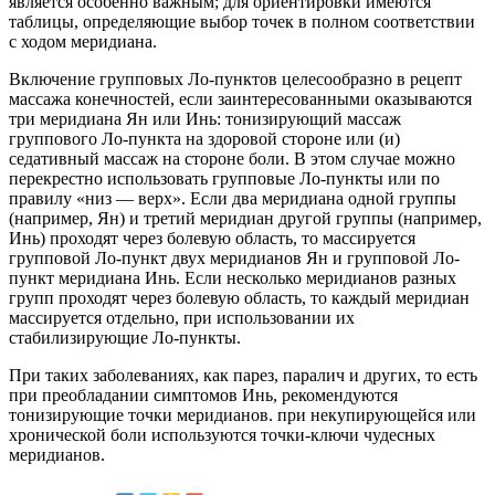
является особенно важным; для ориентировки имеются
таблицы, определяющие выбор точек в полном соответствии
с ходом меридиана.
Включение групповых Ло-пунктов целесообразно в рецепт
массажа конечностей, если заинтересованными оказываются
три меридиана Ян или Инь: тонизирующий массаж
группового Ло-пункта на здоровой стороне или (и)
седативный массаж на стороне боли. В этом случае можно
перекрестно использовать групповые Ло-пункты или по
правилу «низ — верх». Если два меридиана одной группы
(например, Ян) и третий меридиан другой группы (например,
Инь) проходят через болевую область, то массируется
групповой Ло-пункт двух меридианов Ян и групповой Ло-
пункт меридиана Инь. Если несколько меридианов разных
групп проходят через болевую область, то каждый меридиан
массируется отдельно, при использовании их
стабилизирующие Ло-пункты.
При таких заболеваниях, как парез, паралич и других, то есть
при преобладании симптомов Инь, рекомендуются
тонизирующие точки меридианов. при некупирующейся или
хронической боли используются точки-ключи чудесных
меридианов.