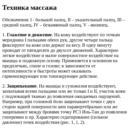
Техника массажа
Обозначения: I - большой палец, II – указательный палец, III –
средний палец, IV – безымянный палец, V - мизинец.
1.
Глажение и движение
. На кожу воздействуют по точкам
меридиана I пальцами обеих рук, другие четыре пальца
фиксируют на коже или держат на весу. В одну минуту
проводят от пятидесяти до двухсот движений. Характерно
легкое воздействие и малое поверхностное воздействие на
мышцы и подкожную основу. Применяется в основном на
предплечьях, спине и голове; в зависимости от
интенсивности и быстроты может оказывать
гармонизирующее или тонизирующее действие.
2.
Защипывание
. На мышцы и сухожилия воздействуют,
захватывая всеми пальцами или же только I и II, участок кожи
с подлежащей тканью до появления ожидаемых ощущений.
Например, при головной боли защипывают точки с двух
сторон задней поверхности шеи паравертебрально или же
защипывают между бровями точку PC3 Инь-Тан до появления
гиперемии и пр. Характерно седатирование (сильное
давление) точек воздействия (рис. 1, 1, 2).