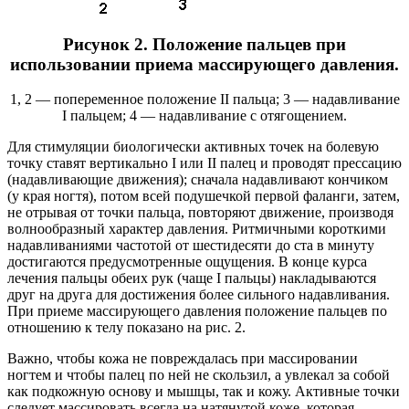
Рисунок 2. Положение пальцев при
использовании приема массирующего давления.
1, 2 — попеременное положение II пальца; 3 — надавливание
I пальцем; 4 — надавливание с отягощением.
Для стимуляции биологически активных точек на болевую
точку ставят вертикально I или II палец и проводят прессацию
(надавливающие движения); сначала надавливают кончиком
(у края ногтя), потом всей подушечкой первой фаланги, затем,
не отрывая от точки пальца, повторяют движение, производя
волнообразный характер давления. Ритмичными короткими
надавливаниями частотой от шестидесяти до ста в минуту
достигаются предусмотренные ощущения. В конце курса
лечения пальцы обеих рук (чаще I пальцы) накладываются
друг на друга для достижения более сильного надавливания.
При приеме массирующего давления положение пальцев по
отношению к телу показано на рис. 2.
Важно, чтобы кожа не повреждалась при массировании
ногтем и чтобы палец по ней не скользил, а увлекал за собой
как подкожную основу и мышцы, так и кожу. Активные точки
следует массировать всегда на натянутой коже, которая