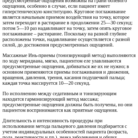
предусмотренные ощущения возможны на грани болевого
ощущения, особенно в случае, если пациент имеет
гиперстеническую конституцию. Круговое поглаживание
является начальным приемом воздействия на точку, которое
затем переходит в растирание в продолжении 25—30 секунд;
потом 5—10 раз надавливают на точку, затем опять круговое
поглаживание – растирание. Поскольку на разной глубине
расположены точки, надавливание осуществляется с разной
силой, до достижения предусмотренных ощущений.
Массажные Инь-приемы (тонизирующий метод) выполняются
по ходу меридиана, мягко, пациентом еле улавливаются
предусмотренные ощущения, добиваться же их не нужно; в
основном применяются приемы поглаживания и движения,
вращения, давления, трения, касания подушечкой пальца;
каждая точка массируется 10—20 секунд.
По исполнению между седативным и тонизирующим
находится гармонизирующий метод массажа;
предусмотренные ощущения должны быть получены, но они
пациентом воспринимаются как приятные ощущения.
Длительность и интенсивность процедуры при
использовании метода пальцевого давления подбирается с
учетом индивидуальных особенностей пациента (возраста,
пола, реактивности и пр.), знака заболевания и общих