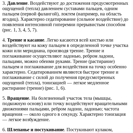
3.
Давление
. Воздействуют до достижения предусмотренных
ощущений (тепла) давлением суставами пальцев, одним
пальцем (первой фалангой), локтем (например, на область
ягодиц). Характерно седатирование (сильное воздействие) до
появления интенсивной гиперемии прерывистым способом
(рис. 1, 3, 4, 5, 7).
4.
Трение и касание
. Легко касаются всей кистью или
воздействуют на кожу пальцем в определенной точке участка
кожи или меридиана, производя трение. Трение и
поглаживание осуществляют ладонью, ребром ладони,
пальцами, можно обеими руками. Трение (растирание)
пальцем и поглаживание для воздействия на точку особенно
характерно. Седатированием являются быстрое трение и
поглаживание с силой до получения предусмотренных
ощущений (тепла), тонизацией — легкое медленное
растирание (трение) (рис. 1, 6).
5.
Вращение
. На болезненный участок тела (мышцы,
подкожную основу) или точку воздействуют вращательными
движениями пальцами, ребром ладони, ладонью; частота
вращения — около одного в секунду. Характерно тонизация
— легкое возбуждение.
6.
Шлепанье и постукивание
. Постукивают кулаком,