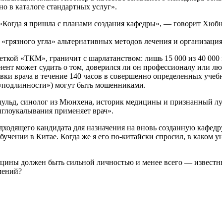
о в каталоге стандартных услуг».
 «Когда я пришла с планами создания кафедры», — говорит Хюбн
грязного угла» альтернативных методов лечения и организация 
икеткой «TКM», граничит с шарлатанством: лишь 15 000 из 40 0
иент может судить о том, доверился ли он профессионалу или 
вки врача в течение 140 часов в совершенно определенных учеб
 «подлинности») могут быть мошенниками.
шульд, синолог из Мюнхена, историк медицины и признанный л
иглоукалывания применяет врач».
одходящего кандидата для назначения на вновь созданную кафед
обучении в Китае. Когда же я его по-китайски спросил, в каком у
цины должен быть сильной личностью и менее всего — известны
мений?