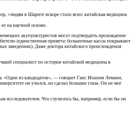
ер, «людям в Шарите вскоре стало ясно: китайская медицина
ее на научной основе.
00 немецких акупунктуристов могут подтвердить прохождение
любителю (единственная примета: больничные кассы покрывают
ных заведениях). Даже доктора китайского происхождения
учший специалист по истории китайской медицины в
ру. «Один из кандидатов», — говорит Ганс Иоахим Леманн,
ниверситете он учился, он сделал большие глаза. Он не мог
м исследователем. Что случилось бы, например, если бы он