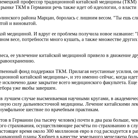
 немецкий профессор традиционной китайской медицины (ТКМ) 
а рынке ТКМ в Германии речь также идет об идеологии, о власти
ерлинского района Марцан, боролась с лишним весом. "Ты ешь сл
ятой и виноватой.
й медициной. И вдруг ее проблема получила новое название: "И
ном весе, потребности много кушать, а также множестве други
веса, ее увлечение китайской медициной привело в движение др
здравоохранению.
ственный фонд поддержки ТКМ. Прилагая неустанные усилия, она
ционной китайской медицины», и это именно сейчас, когда идет
 исключено даже закрытие всего медицинского факультета. Еще 
отбора уже якобы завершен.
и в лучшем случае высмеиваемая научными кругами, в академиче
нную силу дальневосточной медицины. Лечение китайскими лека
иумфальное шествие по врачебным практикам.
ов в Германии (на тысячу человек) почти в два раза больше, че
го страхования, осуществляющие расчёты по страхованию в слу
стоящее время около 300 миллионов евро в год расходуется в ра
живающий планы Хюбнер в качестве земельного менеджера боль