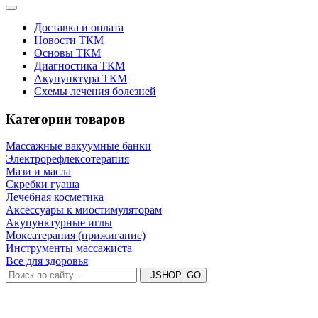
Доставка и оплата
Новости ТКМ
Основы ТКМ
Диагностика ТКМ
Акупунктура ТКМ
Схемы лечения болезней
Категории товаров
Массажные вакуумные банки
Электрорефлексотерапия
Мази и масла
Скребки гуаша
Лечебная косметика
Аксессуары к миостимуляторам
Акупунктурные иглы
Моксатерапия (прижигание)
Инструменты массажиста
Все для здоровья