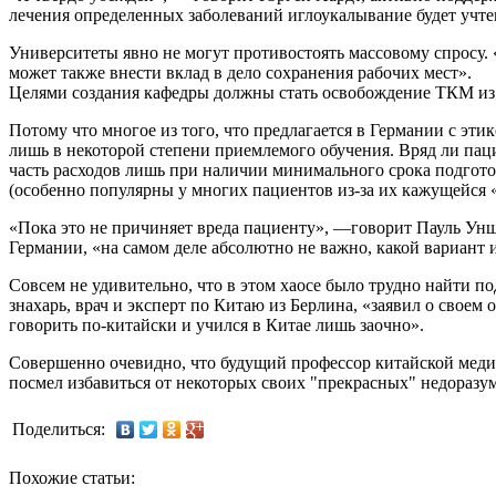
лечения определенных заболеваний иглоукалывание будет учтен
Университеты явно не могут противостоять массовому спросу.
может также внести вклад в дело сохранения рабочих мест».
Целями создания кафедры должны стать освобождение ТКМ из «
Потому что многое из того, что предлагается в Германии с эт
лишь в некоторой степени приемлемого обучения. Вряд ли пац
часть расходов лишь при наличии минимального срока подгото
(особенно популярны у многих пациентов из-за их кажущейся
«Пока это не причиняет вреда пациенту», —говорит Пауль Ун
Германии, «на самом деле абсолютно не важно, какой вариант 
Совсем не удивительно, что в этом хаосе было трудно найти п
знахарь, врач и эксперт по Китаю из Берлина, «заявил о своем 
говорить по-китайски и учился в Китае лишь заочно».
Совершенно очевидно, что будущий профессор китайской меди
посмел избавиться от некоторых своих "прекрасных" недоразу
Поделиться:
Похожие статьи: