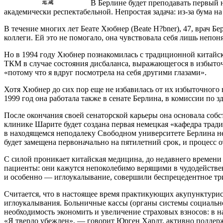
В Берлине будет преподавать первый
академически респектабельной. Непростая задача: из-за бума н
В течение многих лет Беате Хюбнер (Beate H?bner), 47, врач Б
коллеги. Ей это не помогало, она чувствовала себя лишь непон
Но в 1994 году Хюбнер познакомилась с традиционной китайско
ТКМ в случае состояния дисбаланса, выражающегося в избыточ
«потому что я вдруг посмотрела на себя другими глазами».
Хотя Хюбнер до сих пор еще не избавилась от их избыточного 
1999 год она работала также в сенате Берлина, в комиссии по 
После окончания своей сенаторской карьеры она основала соб
клинике Шарите будет создана первая немецкая «кафедра тради
в находящемся неподалеку Свободном университете Берлина не
будет замещена первоначально на пятилетний срок, и процесс 
С силой проникает китайская медицина, до недавнего времен
пациенты: они кажутся непоколебимо верящими в чудодействе
и особенно — иглоукалывание, совершили беспрецедентное тр
Считается, что в настоящее время практикующих акупунктурист
иглоукалывания. Больничные кассы (органы системы социально
необходимость экономить и увеличение страховых взносов: в на
«Я твердо убежден», — говорит Юрген Хардт, активно поддер