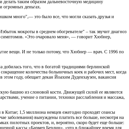
и делать таким образом дальневосточную медицину
 и огромных деньгах.
ишком много",— это было все, что могли сказать друзья и
збыток мокроты в среднем обогревателе" – так звучит диагноз
х симптомов. «Это очаровало меня», — говорит Хюбнер,
угие вещи. И не только потому, что Хюбнер — врач. С 1996 по
 добилась того, что в богатой традициями берлинской
 сокращение количества больничных коек и рабочих мест, когда
в этом году, обещает декан Йоахим Дуденхаузен, вакансия
скую башню из слоновой кости. Движущей силой ее являются
рствами, учение о питании, техники расслабления и массажа,
м в Китае; 1,5 миллиона немцев ежегодно проходят сеансы
чае заболевания) вынуждены платить все больше, несмотря на
мках пилотных проектов, и, вероятно, скоро будет еще больше:
ничной кассы «Бармер Берлин», «что в ближайшее время для