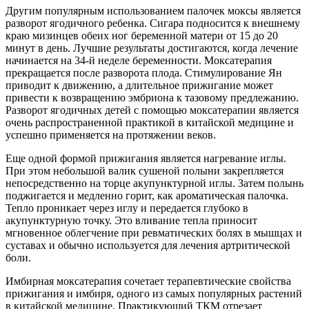
Другим популярным использованием палочек моксы является
разворот ягодичного ребенка. Сигара подносится к внешнему
краю мизинцев обеих ног беременной матери от 15 до 20
минут в день. Лучшие результаты достигаются, когда лечение
начинается на 34-й неделе беременности. Моксатерапия
прекращается после разворота плода. Стимулирование Ян
приводит к движению, а длительное прижигание может
привести к возвращению эмбриона к тазовому предлежанию.
Разворот ягодичных детей с помощью моксатерапии является
очень распространенной практикой в китайской медицине и
успешно применяется на протяжении веков.
Еще одной формой прижигания является нагревание иглы.
При этом небольшой валик сушеной полыни закрепляется
непосредственно на торце акупунктурной иглы. Затем полынь
поджигается и медленно горит, как ароматическая палочка.
Тепло проникает через иглу и передается глубоко в
акупунктурную точку. Это вливание тепла приносит
мгновенное облегчение при ревматических болях в мышцах и
суставах и обычно используется для лечения артритической
боли.
Имбирная моксатерапия сочетает терапевтические свойства
прижигания и имбиря, одного из самых популярных растений
в китайской медицине. Практикующий ТКМ отрезает