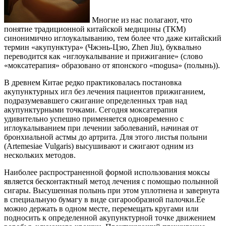
Многие из нас полагают, что
понятие традиционной китайской медицины (ТКМ)
синонимично иглоукалыванию, тем более что даже китайский
термин «акупунктура» (Чжэнь-Цзю, Zhen Jiu), буквально
переводится как «иглоукалывание и прижигание» (слово
«моксатерапия» образовано от японского «mogusa» (полынь)).
В древнем Китае редко практиковалась постановка
акупунктурных игл без лечения пациентов прижиганием,
подразумевавшего сжигание определенных трав над
акупунктурными точками. Сегодня моксатерапия
удивительно успешно применяется одновременно с
иглоукалыванием при лечении заболеваний, начиная от
бронхиальной астмы до артрита. Для этого листья полыни
(Artemesiae Vulgaris) высушивают и сжигают одним из
нескольких методов.
Наиболее распространенной формой использования моксы
является бесконтактный метод лечения с помощью полынной
сигары. Высушенная полынь при этом уплотнена и завернута
в специальную бумагу в виде сигарообразной палочки.Ее
можно держать в одном месте, перемещать кругами или
подносить к определенной акупунктурной точке движением