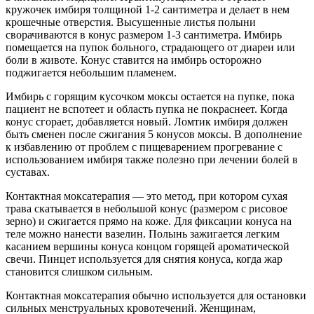
кружочек имбиря толщиной 1-2 сантиметра и делает в нем
крошечные отверстия. Высушенные листья полыни
сворачиваются в конус размером 1-3 сантиметра. Имбирь
помещается на пупок больного, страдающего от диареи или
боли в животе. Конус ставится на имбирь осторожно
поджигается небольшим пламенем.
Имбирь с горящим кусочком моксы остается на пупке, пока
пациент не вспотеет и область пупка не покраснеет. Когда
конус сгорает, добавляется новый. Ломтик имбиря должен
быть сменен после сжигания 5 конусов моксы. В дополнение
к избавлению от проблем с пищеварением прогревание с
использованием имбиря также полезно при лечении болей в
суставах.
Контактная моксатерапия — это метод, при котором сухая
трава скатывается в небольшой конус (размером с рисовое
зерно) и сжигается прямо на коже. Для фиксации конуса на
теле можно нанести вазелин. Полынь зажигается легким
касанием вершины конуса концом горящей ароматической
свечи. Пинцет используется для снятия конуса, когда жар
становится слишком сильным.
Контактная моксатерапия обычно используется для остановки
сильных менструальных кровотечений. Женщинам,