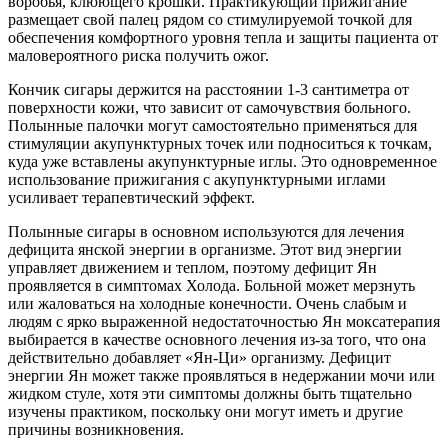
воробья, клюющего крошки. Практикующий прижигание
размещает свой палец рядом со стимулируемой точкой для
обеспечения комфортного уровня тепла и защиты пациента от
маловероятного риска получить ожог.
Кончик сигары держится на расстоянии 1-3 сантиметра от
поверхности кожи, что зависит от самочувствия больного.
Полынные палочки могут самостоятельно применяться для
стимуляции акупунктурных точек или подноситься к точкам,
куда уже вставлены акупунктурные иглы. Это одновременное
использование прижигания с акупунктурными иглами
усиливает терапевтический эффект.
Полынные сигары в основном используются для лечения
дефицита янской энергии в организме. Этот вид энергии
управляет движением и теплом, поэтому дефицит Ян
проявляется в симптомах Холода. Больной может мерзнуть
или жаловаться на холодные конечности. Очень слабым и
людям с ярко выраженной недостаточностью Ян моксатерапия
выбирается в качестве основного лечения из-за того, что она
действительно добавляет «Ян-Ци» организму. Дефицит
энергии Ян может также проявляться в недержании мочи или
жидком стуле, хотя эти симптомы должны быть тщательно
изучены практиком, поскольку они могут иметь и другие
причины возникновения.