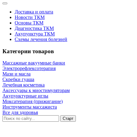
Доставка и оплата
Новости ТКМ
Основы ТКМ
Диагностика ТКМ
Акупунктура ТКМ
Схемы лечения болезней
Категории товаров
Массажные вакуумные банки
Электрорефлексотерапия
Мази и масла
Скребки гуаша
Лечебная косметика
Аксессуары к миостимуляторам
Акупунктурные иглы
Моксатерапия (прижигание)
Инструменты массажиста
Все для здоровья