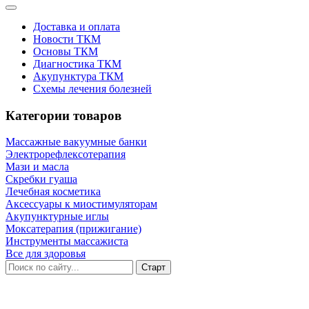
Доставка и оплата
Новости ТКМ
Основы ТКМ
Диагностика ТКМ
Акупунктура ТКМ
Схемы лечения болезней
Категории товаров
Массажные вакуумные банки
Электрорефлексотерапия
Мази и масла
Скребки гуаша
Лечебная косметика
Аксессуары к миостимуляторам
Акупунктурные иглы
Моксатерапия (прижигание)
Инструменты массажиста
Все для здоровья