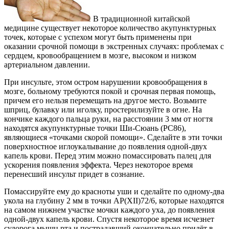
В традиционной китайской
медицине существует некоторое количество акупунктурных
точек, которые с успехом могут быть применены при
оказании срочной помощи в экстренных случаях: проблемах с
сердцем, кровообращением в мозге, высоком и низком
артериальном давлении.
При инсульте, этом остром нарушении кровообращения в
мозге, больному требуются покой и срочная первая помощь,
причем его нельзя перемещать на другое место. Возьмите
шприц, булавку или иголку, простерилизуйте в огне. На
кончике каждого пальца руки, на расстоянии 3 мм от ногтя
находятся акупунктурные точки Ши-Сюань (РС86),
являющиеся «точками скорой помощи». Сделайте в эти точки
поверхностное иглоукалывание до появления одной-двух
капель крови. Перед этим можно помассировать палец для
ускорения появления эффекта. Через некоторое время
перенесший инсульт придет в сознание.
Помассируйте ему до красноты уши и сделайте по одному-два
укола на глубину 2 мм в точки АР(XII)72/6, которые находятся
на самом нижнем участке мочки каждого уха, до появления
одной-двух капель крови. Спустя некоторое время исчезнет
судорога мышц рта и пострадавший окончательно придёт в