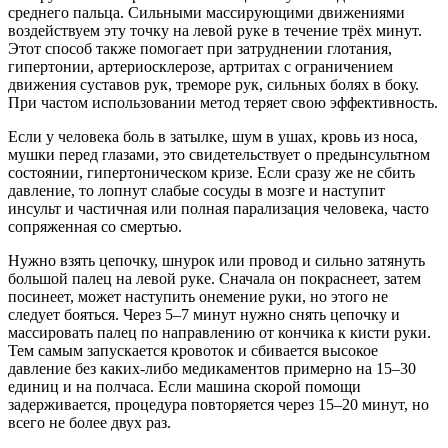
среднего пальца. Сильными массирующими движениями
воздействуем эту точку на левой руке в течение трёх минут.
Этот способ также помогает при затруднении глотания,
гипертонии, артериосклерозе, артритах с ограничением
движения суставов рук, треморе рук, сильных болях в боку.
При частом использовании метод теряет свою эффективность.
Если у человека боль в затылке, шум в ушах, кровь из носа,
мушки перед глазами, это свидетельствует о предынсультном
состоянии, гипертоническом кризе. Если сразу же не сбить
давление, то лопнут слабые сосуды в мозге и наступит
инсульт и частичная или полная парализация человека, часто
сопряженная со смертью.
Нужно взять цепочку, шнурок или провод и сильно затянуть
большой палец на левой руке. Сначала он покраснеет, затем
посинеет, может наступить онемение руки, но этого не
следует бояться. Через 5–7 минут нужно снять цепочку и
массировать палец по направлению от кончика к кисти руки.
Тем самым запускается кровоток и сбивается высокое
давление без каких-либо медикаментов примерно на 15–30
единиц и на полчаса. Если машина скорой помощи
задерживается, процедура повторяется через 15–20 минут, но
всего не более двух раз.