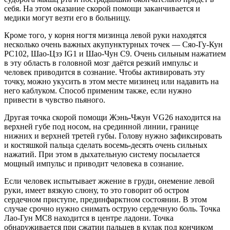
себя. На этом оказание скорой помощи заканчивается и
медики могут везти его в больницу.
Кроме того, у корня ногтя мизинца левой руки находятся
несколько очень важных акупунктурных точек — Сяо-Гу-Кун
РС102, Шао-Цзэ IG1 и Шао-Чун C9. Очень сильным нажатием
в эту область в головной мозг даётся резкий импульс и
человек приводится в сознание. Чтобы активировать эту
точку, можно укусить в этом месте мизинец или надавить на
него каблуком. Способ применим также, если нужно
привести в чувство пьяного.
Другая точка скорой помощи Жэнь-Чжун VG26 находится на
верхней губе под носом, на срединной линии, границе
нижних и верхней третей губы. Голову нужно зафиксировать
и костяшкой пальца сделать восемь-десять очень сильных
нажатий. При этом в дыхательную систему посылается
мощный импульс и приводит человека в сознание.
Если человек испытывает жжение в груди, онемение левой
руки, имеет вязкую слюну, то это говорит об остром
сердечном приступе, прединфарктном состоянии. В этом
случае срочно нужно снимать острую сердечную боль. Точка
Лао-Гун МС8 находится в центре ладони. Точка
обнаруживается при сжатии пальцев в кулак под кончиком