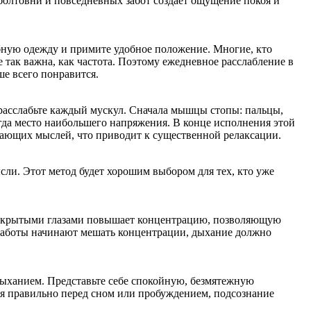
 болтовни и повседневных забот создает ощущение покоя и
обную одежду и примите удобное положение. Многие, кто
 так важна, как частота. Поэтому ежедневное расслабление в
ше всего понравится.
 расслабьте каждый мускул. Сначала мышцы стопы: пальцы,
егда место наибольшего напряжения. В конце исполнения этой
кающих мыслей, что приводит к существенной релаксации.
сли. Этот метод будет хорошим выбором для тех, кто уже
 закрытыми глазами повышает концентрацию, позволяющую
 заботы начинают мешать концентрации, дыхание должно
 дыханием. Представьте себе спокойную, безмятежную
тся правильно перед сном или пробуждением, подсознание