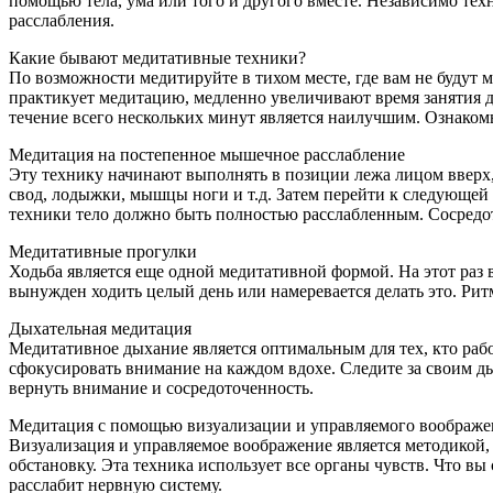
помощью тела, ума или того и другого вместе. Независимо тех
расслабления.
Какие бывают медитативные техники?
По возможности медитируйте в тихом месте, где вам не будут
практикует медитацию, медленно увеличивают время занятия до
течение всего нескольких минут является наилучшим. Ознакомь
Медитация на постепенное мышечное расслабление
Эту технику начинают выполнять в позиции лежа лицом вверх, 
свод, лодыжки, мышцы ноги и т.д. Затем перейти к следующей 
техники тело должно быть полностью расслабленным. Сосредот
Медитативные прогулки
Ходьба является еще одной медитативной формой. На этот раз 
вынужден ходить целый день или намеревается делать это. Ри
Дыхательная медитация
Медитативное дыхание является оптимальным для тех, кто ра
сфокусировать внимание на каждом вдохе. Следите за своим д
вернуть внимание и сосредоточенность.
Медитация с помощью визуализации и управляемого воображе
Визуализация и управляемое воображение является методикой,
обстановку. Эта техника использует все органы чувств. Что в
расслабит нервную систему.