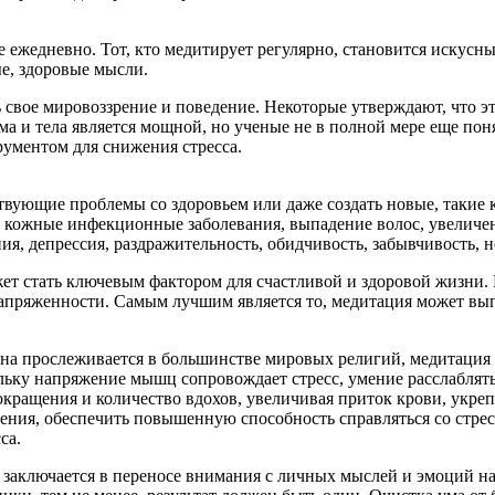
е ежедневно. Тот, кто медитирует регулярно, становится искус
е, здоровые мысли.
свое мировоззрение и поведение. Некоторые утверждают, что э
а и тела является мощной, но ученые не в полной мере еще поня
рументом для снижения стресса.
твующие проблемы со здоровьем или даже создать новые, такие к
а, кожные инфекционные заболевания, выпадение волос, увеличе
я, депрессия, раздражительность, обидчивость, забывчивость, н
ет стать ключевым фактором для счастливой и здоровой жизни.
пряженности. Самым лучшим является то, медитация может выпо
она прослеживается в большинстве мировых религий, медитация
ольку напряжение мышц сопровождает стресс, умение расслаблят
окращения и количество вдохов, увеличивая приток крови, укре
ия, обеспечить повышенную способность справляться со стрессо
са.
заключается в переносе внимания с личных мыслей и эмоций на