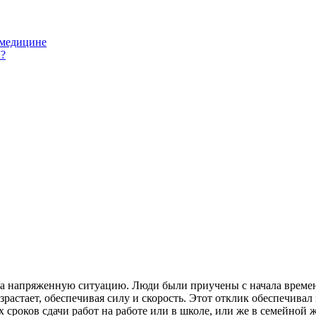
 медицине
М?
на напряженную ситуацию. Люди были приучены с начала времен 
озрастает, обеспечивая силу и скорость. Этот отклик обеспечива
х сроков сдачи работ на работе или в школе, или же в семейной 