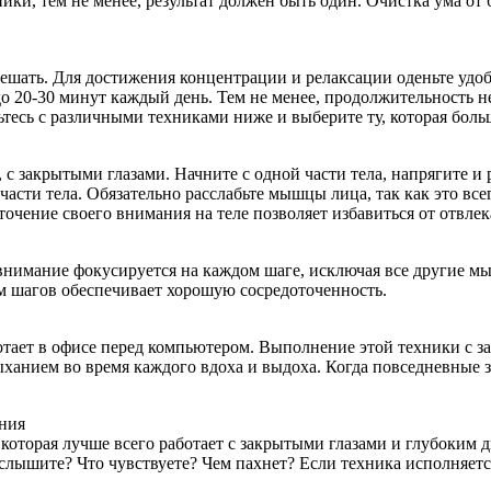
ники, тем не менее, результат должен быть один. Очистка ума от
 мешать. Для достижения концентрации и релаксации оденьте уд
 20-30 минут каждый день. Тем не менее, продолжительность не
тесь с различными техниками ниже и выберите ту, которая боль
с закрытыми глазами. Начните с одной части тела, напрягите и
части тела. Обязательно расслабьте мышцы лица, так как это вс
очение своего внимания на теле позволяет избавиться от отвле
внимание фокусируется на каждом шаге, исключая все другие мы
тм шагов обеспечивает хорошую сосредоточенность.
ботает в офисе перед компьютером. Выполнение этой техники с
ыханием во время каждого вдоха и выдоха. Когда повседневные
ния
 которая лучше всего работает с закрытыми глазами и глубоким
ы слышите? Что чувствуете? Чем пахнет? Если техника исполняе