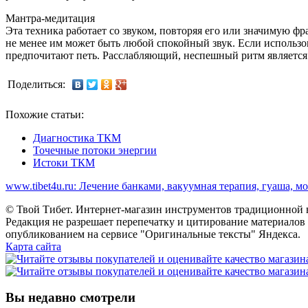
Мантра-медитация
Эта техника работает со звуком, повторяя его или значимую ф
не менее им может быть любой спокойный звук. Если использо
предпочитают петь. Расслабляющий, неспешный ритм является
Поделиться:
Похожие статьи:
Диагностика ТКМ
Точечные потоки энергии
Истоки ТКМ
www.tibet4u.ru: Лечение банками, вакуумная терапия, гуаша, м
© Твой Тибет. Интернет-магазин инструментов традиционной 
Редакция не разрешает перепечатку и цитирование материалов с
опубликованием на сервисе "Оригинальные тексты" Яндекса.
Карта сайта
Вы недавно смотрели