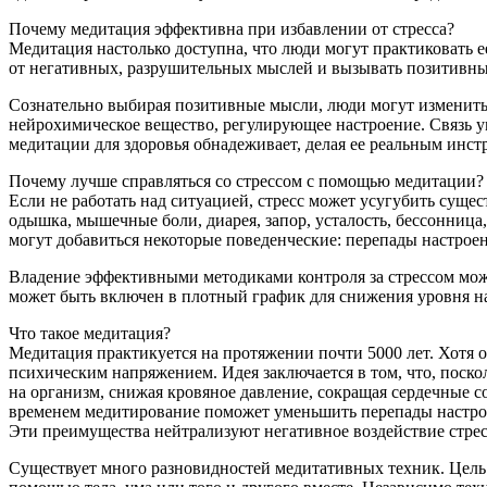
Почему медитация эффективна при избавлении от стресса?
Медитация настолько доступна, что люди могут практиковать е
от негативных, разрушительных мыслей и вызывать позитивны
Сознательно выбирая позитивные мысли, люди могут изменить 
нейрохимическое вещество, регулирующее настроение. Связь ум
медитации для здоровья обнадеживает, делая ее реальным инст
Почему лучше справляться со стрессом с помощью медитации?
Если не работать над ситуацией, стресс может усугубить сущес
одышка, мышечные боли, диарея, запор, усталость, бессонниц
могут добавиться некоторые поведенческие: перепады настроени
Владение эффективными методиками контроля за стрессом мож
может быть включен в плотный график для снижения уровня на
Что такое медитация?
Медитация практикуется на протяжении почти 5000 лет. Хотя 
психическим напряжением. Идея заключается в том, что, поск
на организм, снижая кровяное давление, сокращая сердечные с
временем медитирование поможет уменьшить перепады настроен
Эти преимущества нейтрализуют негативное воздействие стрес
Существует много разновидностей медитативных техник. Цель 