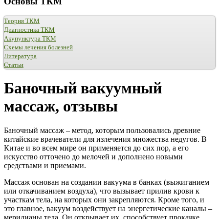
Основы ТКМ
Теория ТКМ
Диагностика ТКМ
Акупунктура ТКМ
Схемы лечения болезней
Литература
Статьи
Баночный вакуумный
массаж, отзывы
Баночный массаж – метод, которым пользовались древние
китайские врачеватели для излечения множества недугов. В
Китае и во всем мире он применяется до сих пор, а его
искусство отточено до мелочей и дополнено новыми
средствами и приемами.
Массаж основан на создании вакуума в банках (выжиганием
или откачиванием воздуха), что вызывает прилив крови к
участкам тела, на которых они закрепляются. Кроме того, и
это главное, вакуум воздействует на энергетические каналы –
меридианы тела. Он открывает их, способствует прокачке