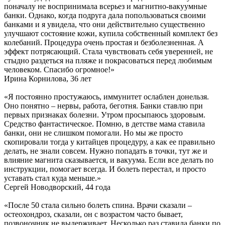
поначалу не воспринимала всерьез и магнитно-вакуумные
банки. Однако, когда подруга дала попользоваться своими
банками и я увидела, что они действительно существенно
улучшают состояние кожи, купила собственный комплект без
колебаний. Процедура очень простая и безболезненная. А
эффект потрясающий. Стала чувствовать себя уверенней, не
стыдно раздеться на пляже и покрасоваться перед любимым
человеком. Спасибо огромное!»
Ирина Корнилова, 36 лет
«Я постоянно простужаюсь, иммунитет ослаблен донельзя.
Оно понятно – нервы, работа, беготня. Банки ставлю при
первых признаках болезни. Утром просыпаюсь здоровым.
Средство фантастическое. Помню, в детстве мама ставила
банки, они не слишком помогали. Но мы же просто
скопировали тогда у китайцев процедуру, а как ее правильно
делать, не знали совсем. Нужно попадать в точки, тут же и
влияние магнита сказывается, и вакуума. Если все делать по
инструкции, помогает всегда. И болеть перестал, и просто
уставать стал куда меньше.»
Сергей Новодворский, 44 года
«После 50 стала сильно болеть спина. Врачи сказали –
остеохондроз, сказали, он с возрастом часто бывает,
позвоночник не выдерживает. Несколько раз ставила банки по