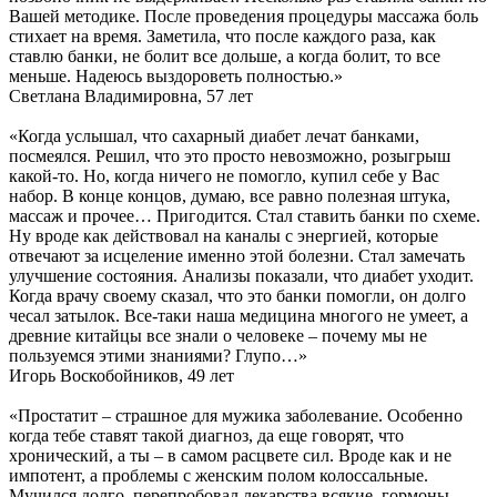
Вашей методике. После проведения процедуры массажа боль
стихает на время. Заметила, что после каждого раза, как
ставлю банки, не болит все дольше, а когда болит, то все
меньше. Надеюсь выздороветь полностью.»
Светлана Владимировна, 57 лет
«Когда услышал, что сахарный диабет лечат банками,
посмеялся. Решил, что это просто невозможно, розыгрыш
какой-то. Но, когда ничего не помогло, купил себе у Вас
набор. В конце концов, думаю, все равно полезная штука,
массаж и прочее… Пригодится. Стал ставить банки по схеме.
Ну вроде как действовал на каналы с энергией, которые
отвечают за исцеление именно этой болезни. Стал замечать
улучшение состояния. Анализы показали, что диабет уходит.
Когда врачу своему сказал, что это банки помогли, он долго
чесал затылок. Все-таки наша медицина многого не умеет, а
древние китайцы все знали о человеке – почему мы не
пользуемся этими знаниями? Глупо…»
Игорь Воскобойников, 49 лет
«Простатит – страшное для мужика заболевание. Особенно
когда тебе ставят такой диагноз, да еще говорят, что
хронический, а ты – в самом расцвете сил. Вроде как и не
импотент, а проблемы с женским полом колоссальные.
Мучился долго, перепробовал лекарства всякие, гормоны,