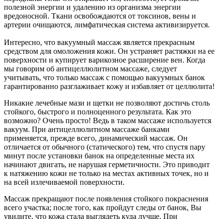
полезной энергии и удалению из организма энергии
вредоносной. Ткани освобождаются от токсинов, вены и
артерии очищаются, лимфатическая система активизируется.
Интересно, что вакуумный массаж является прекрасным
средством для омоложения кожи. Он устраняет растяжки на ее
поверхности и купирует варикозное расширение вен. Когда
мы говорим об антицеллюлитном массаже, следует
учитывать, что только массаж с помощью вакуумных банок
гарантированно разглаживает кожу и избавляет от целлюлита!
Никакие лечебные мази и щетки не позволяют достичь столь
стойкого, быстрого и полноценного результата. Как это
возможно? Очень просто! Ведь в таком массаже используется
вакуум. При антицеллюлитном массаже банками
применяется, прежде всего, динамический массаж. Он
отличается от обычного (статического) тем, что спустя пару
минут после установки банок на определенные места их
начинают двигать, не нарушая герметичности. Это приводит
к натяжению кожи не только на местах активных точек, но и
на всей излечиваемой поверхности.
Массаж прекращают после появления стойкого покраснения
всего участка; после того, как пройдут следы от банок, Вы
увидите, что кожа стала выглядеть куда лучше. При