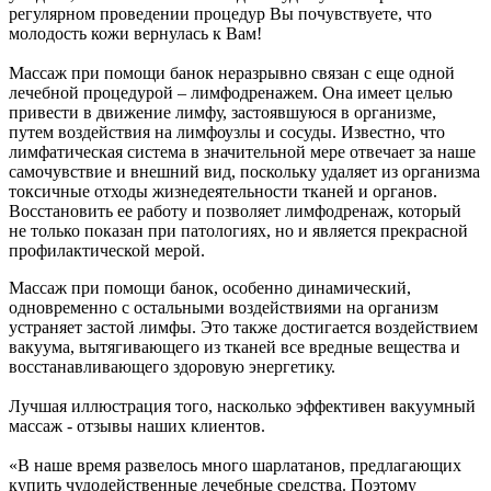
регулярном проведении процедур Вы почувствуете, что
молодость кожи вернулась к Вам!
Массаж при помощи банок неразрывно связан с еще одной
лечебной процедурой – лимфодренажем. Она имеет целью
привести в движение лимфу, застоявшуюся в организме,
путем воздействия на лимфоузлы и сосуды. Известно, что
лимфатическая система в значительной мере отвечает за наше
самочувствие и внешний вид, поскольку удаляет из организма
токсичные отходы жизнедеятельности тканей и органов.
Восстановить ее работу и позволяет лимфодренаж, который
не только показан при патологиях, но и является прекрасной
профилактической мерой.
Массаж при помощи банок, особенно динамический,
одновременно с остальными воздействиями на организм
устраняет застой лимфы. Это также достигается воздействием
вакуума, вытягивающего из тканей все вредные вещества и
восстанавливающего здоровую энергетику.
Лучшая иллюстрация того, насколько эффективен вакуумный
массаж - отзывы наших клиентов.
«В наше время развелось много шарлатанов, предлагающих
купить чудодейственные лечебные средства. Поэтому